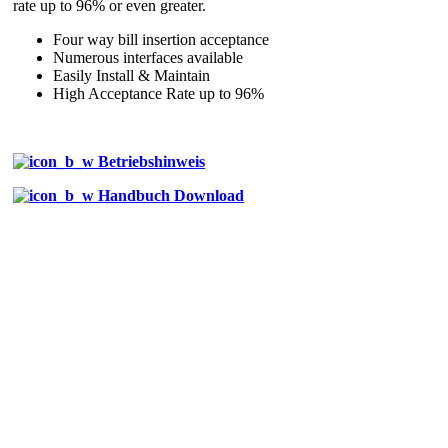
rate up to 96% or even greater.
Four way bill insertion acceptance
Numerous interfaces available
Easily Install & Maintain
High Acceptance Rate up to 96%
Betriebshinweis
Handbuch Download
Tel:[886]-2-2793-1236│Fax:[886]-2-2793-6125