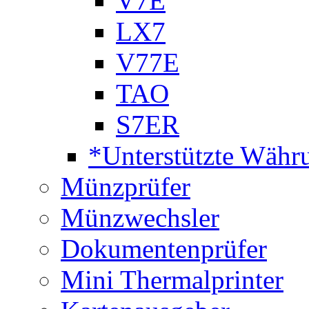
V7E
LX7
V77E
TAO
S7ER
*Unterstützte Währ
Münzprüfer
Münzwechsler
Dokumentenprüfer
Mini Thermalprinter