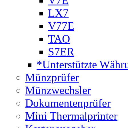
V7E
LX7
V77E
TAO
S7ER
*Unterstützte Währ
Münzprüfer
Münzwechsler
Dokumentenprüfer
Mini Thermalprinter